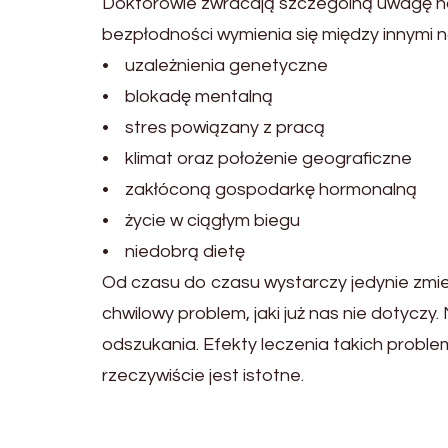
Doktorowie zwracają szczególną uwagę na 
bezpłodności wymienia się między innymi 
• uzależnienia genetyczne
• blokadę mentalną
• stres powiązany z pracą
• klimat oraz położenie geograficzne
• zakłóconą gospodarkę hormonalną
• życie w ciągłym biegu
• niedobrą dietę
Od czasu do czasu wystarczy jedynie zmien
chwilowy problem, jaki już nas nie dotycz
odszukania. Efekty leczenia takich probl
rzeczywiście jest istotne.