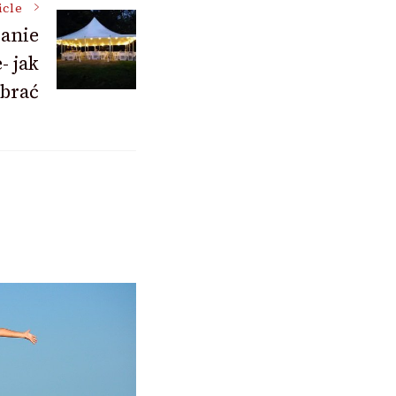
icle
anie
- jak
abrać