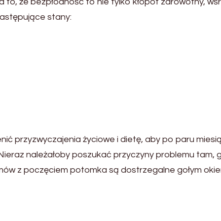
to, że bezpłodność to nie tylko kłopot zdrowotny, wś
następujące stany:
ić przyzwyczajenia życiowe i dietę, aby po paru miesią
y. Nieraz należałoby poszukać przyczyny problemu tam, 
emów z poczęciem potomka są dostrzegalne gołym okiem