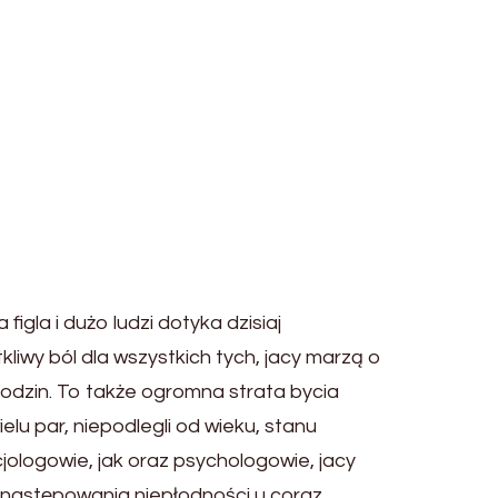
gla i dużo ludzi dotyka dzisiaj
kliwy ból dla wszystkich tych, jacy marzą o
rodzin. To także ogromna strata bycia
ielu par, niepodlegli od wieku, stanu
jologowie, jak oraz psychologowie, jacy
n następowania niepłodności u coraz