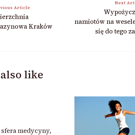
Next Art
vious Article
Wypożycz
ierzchnia
namiotów na wesele
ion
azynowa Kraków
się do tego z
also like
o sfera medycyny,