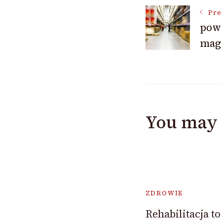
Post
Pre
pow
Navigat
mag
You may 
ZDROWIE
Rehabilitacja t