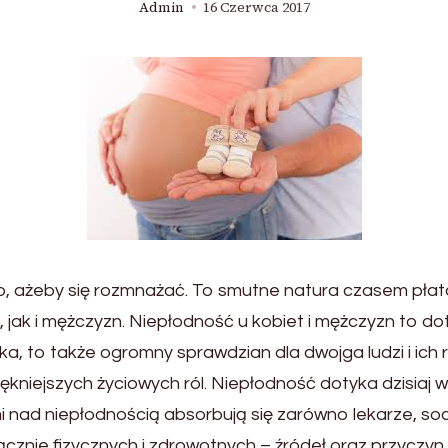
Admin
16 Czerwca 2017
, ażeby się rozmnażać. To smutne natura czasem płata fi
, jak i mężczyzn. Niepłodność u kobiet i mężczyzn to dot
, to także ogromny sprawdzian dla dwojga ludzi i ich 
piękniejszych życiowych ról. Niepłodność dotyka dzisiaj w
 nad niepłodnością absorbują się zarówno lekarze, soc
ącznie fizycznych i zdrowotnych – źródeł oraz przyczy