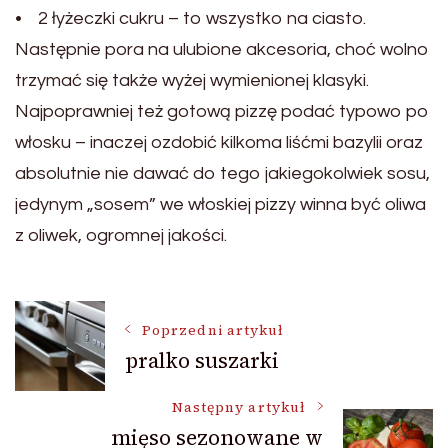
• 2 łyżeczki cukru – to wszystko na ciasto.
Następnie pora na ulubione akcesoria, choć wolno
trzymać się także wyżej wymienionej klasyki.
Najpoprawniej też gotową pizzę podać typowo po
włosku – inaczej ozdobić kilkoma liśćmi bazylii oraz
absolutnie nie dawać do tego jakiegokolwiek sosu,
jedynym „sosem” we włoskiej pizzy winna być oliwa
z oliwek, ogromnej jakości.
Nawigacja
Poprzedni artykuł
pralko suszarki
wpisu
Następny artykuł
mięso sezonowane w