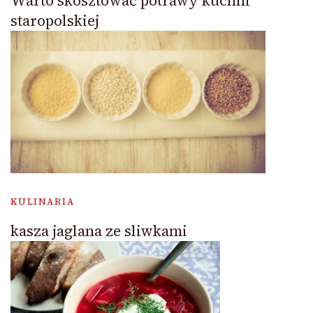
Warto skosztować potrawy kuchni
staropolskiej
KULINARIA
kasza jaglana ze sliwkami