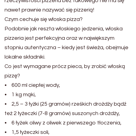
rzeczywistości pizzeria bez takowego nie ma się
nawet prawnie nazywać się pizzerią!
Czym cechuje się włoska pizza?
Podobnie jak reszta włoskiego jedzenia, włoska
pizzeria jest perfekcyjna oraz w największym
stopniu autentyczna – kiedy jest świeża, obejmuje
lokalne składniki.
Co jest wymagane prócz pieca, by zrobić włoską
pizzę?
• 600 ml ciepłej wody,
• 1 kg mąki,
• 2,5 – 3 łyżki (25 gramów) rześkich drożdży bądź
też 2 łyżeczki (7-8 gramów) suszonych drożdży,
• 6 łyżek oliwy z oliwek z pierwszego tłoczenia,
• 1,5 łyżeczki soli,