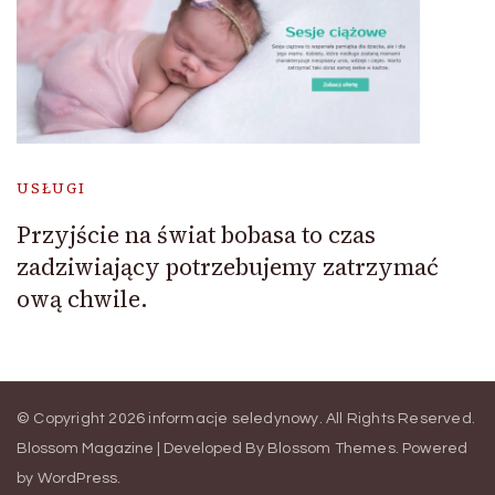
USŁUGI
Przyjście na świat bobasa to czas
zadziwiający potrzebujemy zatrzymać
ową chwile.
© Copyright 2026
informacje seledynowy
. All Rights Reserved.
Blossom Magazine | Developed By
Blossom Themes
.
Powered
by
WordPress
.