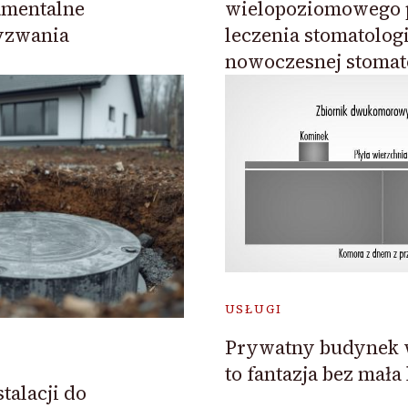
mentalne
wielopoziomowego 
yzwania
leczenia stomatolog
nowoczesnej stomat
USŁUGI
Prywatny budynek w
to fantazja bez mała
talacji do