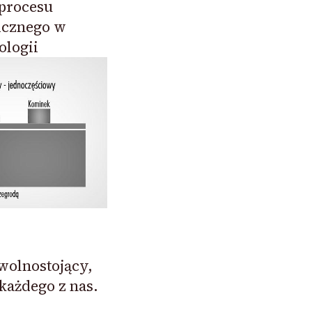
procesu
icznego w
ologii
olnostojący,
 każdego z nas.