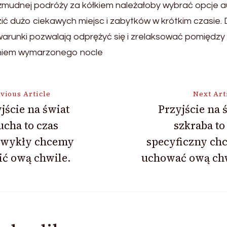
 i żmudnej podróży za kółkiem należałoby wybrać opcje 
ć dużo ciekawych miejsc i zabytków w krótkim czasie. 
arunki pozwalają odprężyć się i zrelaksować pomiędzy 
eniem wymarzonego nocle
vious Article
Next Art
jście na świat
Przyjście na 
cha to czas
szkraba to
ion
zwykły chcemy
specyficzny ch
ić ową chwile.
uchować ową chw