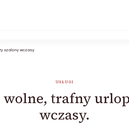
zy szalony wczasy.
USŁUGI
olne, trafny urlop
wczasy.