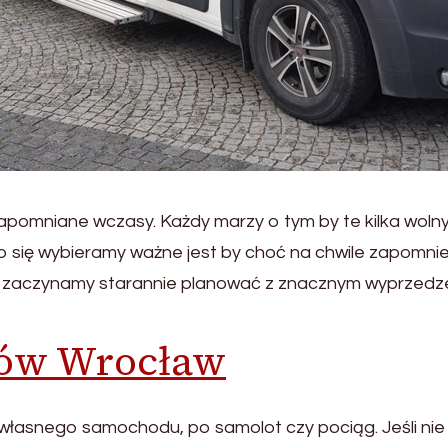
pomniane wczasy. Każdy marzy o tym by te kilka wolny
go się wybieramy ważne jest by choć na chwile zapomnie
y zaczynamy starannie planować z znacznym wyprzedze
ów Wrocław
od własnego samochodu, po samolot czy pociąg. Jeśli n