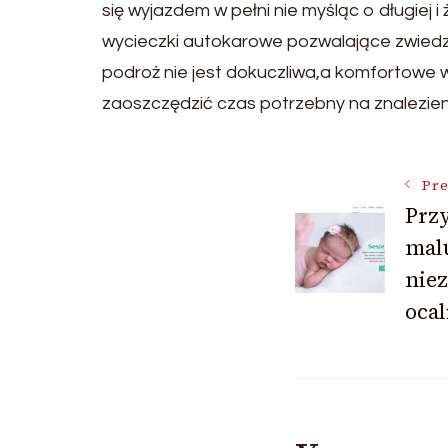
się wyjazdem w pełni nie myśląc o długiej
wycieczki autokarowe pozwalające zwiedzi
podroż nie jest dokuczliwa,a komfortowe w
zaoszczędzić czas potrzebny na znalezi
Post
Pre
Przy
malu
Navigat
nie
ocal