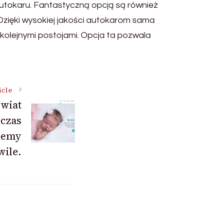
autokaru. Fantastyczną opcją są również
Dzięki wysokiej jakości autokarom sama
kolejnymi postojami. Opcja ta pozwala
icle
świat
 czas
cemy
ile.