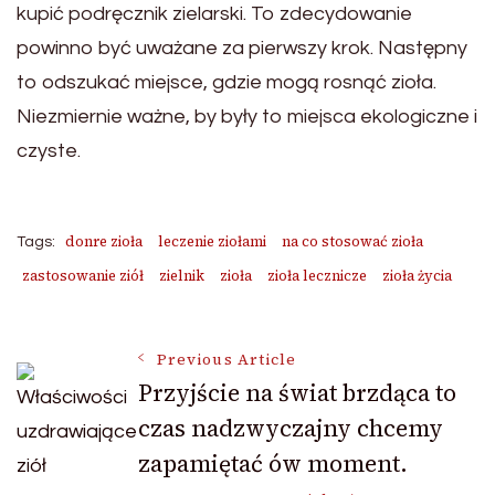
kupić podręcznik zielarski. To zdecydowanie
powinno być uważane za pierwszy krok. Następny
to odszukać miejsce, gdzie mogą rosnąć zioła.
Niezmiernie ważne, by były to miejsca ekologiczne i
czyste.
donre zioła
leczenie ziołami
na co stosować zioła
Tags:
zastosowanie ziół
zielnik
zioła
zioła lecznicze
zioła życia
Post
Previous Article
Przyjście na świat brzdąca to
czas nadzwyczajny chcemy
Navigation
zapamiętać ów moment.