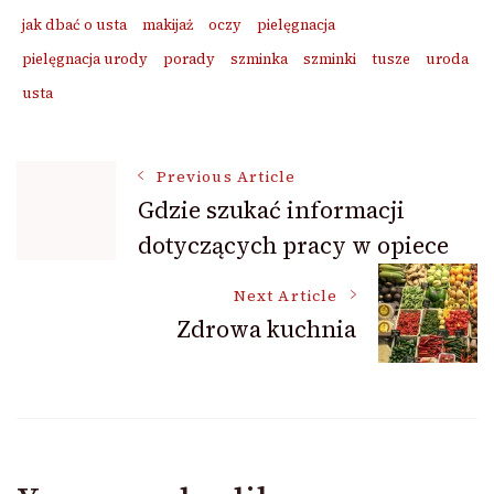
jak dbać o usta
makijaż
oczy
pielęgnacja
pielęgnacja urody
porady
szminka
szminki
tusze
uroda
usta
Post
Previous Article
Gdzie szukać informacji
dotyczących pracy w opiece
Navigation
Next Article
Zdrowa kuchnia